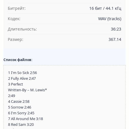
Битрейт:
16 бит / 44.1 кГц
Кодек:
WAV (tracks)
Длительность:
36:23
Размер:
367.14
Список файлов:
1 I'm So Sick 2:56
2 Fully Alive 2:47
3 Perfect
Written-By – M. Lewis*
2:49
4 Cassie 2:58
5 Sorrow 2:46
6 I'm Sorry 2:45
7 All Around Me 3:18
8 Red Sam 3:20