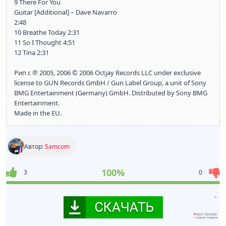
9 There For You
Guitar [Additional] – Dave Navarro
2:48
10 Breathe Today 2:31
11 So I Thought 4:51
12 Tina 2:31
Рип с ℗ 2005, 2006 © 2006 Octjay Records LLC under exclusive
license to GUN Records GmbH / Gun Label Group, a unit of Sony
BMG Entertainment (Germany) GmbH. Distributed by Sony BMG
Entertainment.
Made in the EU.
Автор:
Samcom
100%
3
0