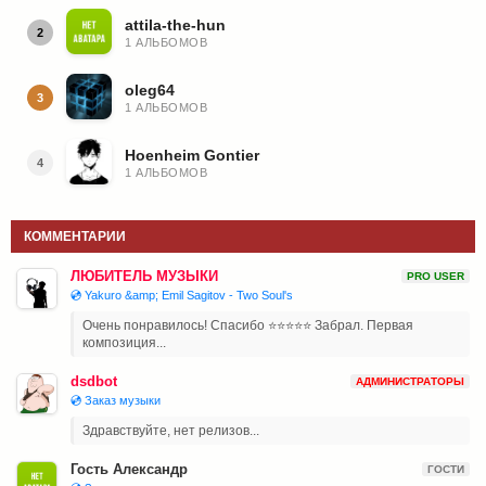
attila-the-hun
2
1 АЛЬБОМОВ
oleg64
3
1 АЛЬБОМОВ
Hoenheim Gontier
4
1 АЛЬБОМОВ
КОММЕНТАРИИ
ЛЮБИТЕЛЬ МУЗЫКИ
PRO USER
💿 Yakuro &amp; Emil Sagitov - Two Soul's
Очень понравилось! Спасибо ⭐⭐⭐⭐⭐ Забрал. Первая
композиция...
dsdbot
АДМИНИСТРАТОРЫ
💿 Заказ музыки
Здравствуйте, нет релизов...
Гость Александр
ГОСТИ