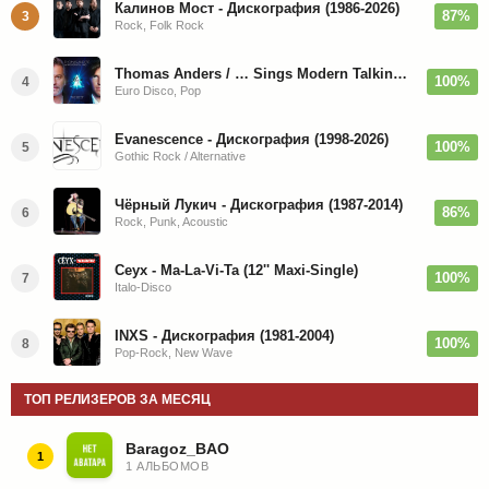
Калинов Мост - Дискография (1986-2026)
87%
3
Rock, Folk Rock
Thomas Anders / … Sings Modern Talking: The Best hi-res
100%
4
Euro Disco, Pop
Evanescence - Дискография (1998-2026)
100%
5
Gothic Rock / Alternative
Чёрный Лукич - Дискография (1987-2014)
86%
6
Rock, Punk, Acoustic
Ceyx - Ma-La-Vi-Ta (12'' Maxi-Single)
100%
7
Italo-Disco
INXS - Дискография (1981-2004)
100%
8
Pop-Rock, New Wave
ТОП РЕЛИЗЕРОВ ЗА МЕСЯЦ
Baragoz_BAO
1
1 АЛЬБОМОВ