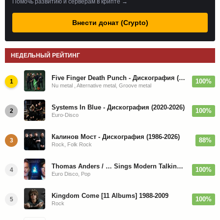
Помочь развитию и серверам в крипте →
Внести донат (Crypto)
НЕДЕЛЬНЫЙ РЕЙТИНГ
Five Finger Death Punch - Дискография (2008-2026)
100%
1
Nu metal , Alternative metal, Groove metal
Systems In Blue - Дискография (2020-2026)
100%
2
Euro-Disco
Калинов Мост - Дискография (1986-2026)
88%
3
Rock, Folk Rock
Thomas Anders / … Sings Modern Talking: The Best hi-res
100%
4
Euro Disco, Pop
Kingdom Come [11 Albums] 1988-2009
100%
5
Rock