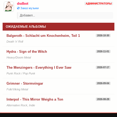
dsdbot
АДМИНИСТРАТОРЫ
💿 Заказ музыки
Добавил...
ОЖИДАЕМЫЕ АЛЬБОМЫ
Balgeroth - Schlacht um Knochenheim, Teil 1
2026-10-30
Death 'n' Roll
Hydra - Sign of the Witch
2026-11-01
Heavy/Doom Metal
The Menzingers - Everything I Ever Saw
2026-07-17
Punk Rock / Pop Punk
Grimner - Stormvingar
2026-09-04
Folk/Viking Metal
Interpol - This Mirror Weighs a Ton
2026-08-28
Alternative Rock, Indie