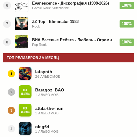
Evanescence - Дискография (1998-2026)
100%
6
Gothic Rock / Alternative
ZZ Top - Eliminator 1983
100%
7
Rock
ВИА Веселые Ребята - Любовь - Огромная Страна - 1974/2026
100%
8
Pop Rock
ТОП РЕЛИЗЕРОВ ЗА МЕСЯЦ
latsynth
1
26 АЛЬБОМОВ
Baragoz_BAO
2
1 АЛЬБОМОВ
attila-the-hun
3
1 АЛЬБОМОВ
oleg64
4
1 АЛЬБОМОВ