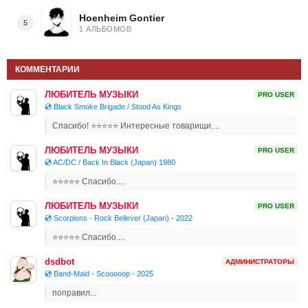
Hoenheim Gontier
5
1 АЛЬБОМОВ
КОММЕНТАРИИ
ЛЮБИТЕЛЬ МУЗЫКИ
PRO USER
💿 Black Smoke Brigade / Stood As Kings
Спасибо! ⭐⭐⭐⭐⭐ Интересные товарищи....
ЛЮБИТЕЛЬ МУЗЫКИ
PRO USER
💿 AC/DC / Back In Black (Japan) 1980
⭐⭐⭐⭐⭐ Спасибо....
ЛЮБИТЕЛЬ МУЗЫКИ
PRO USER
💿 Scorpions - Rock Believer (Japan) - 2022
⭐⭐⭐⭐⭐ Спасибо....
dsdbot
АДМИНИСТРАТОРЫ
💿 Band-Maid - Scooooop - 2025
поправил...