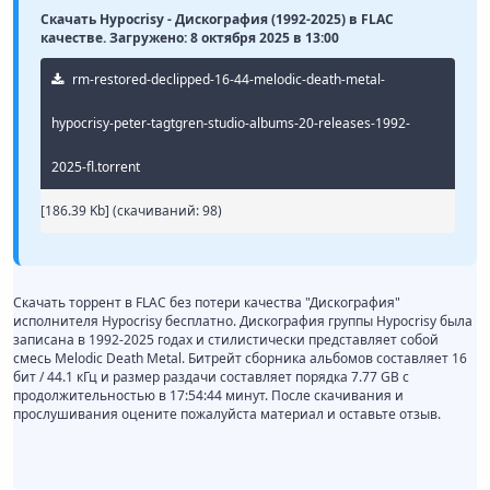
Скачать Hypocrisy - Дискография (1992-2025) в FLAC
качестве. Загружено: 8 октября 2025 в 13:00
rm-restored-declipped-16-44-melodic-death-metal-
hypocrisy-peter-tagtgren-studio-albums-20-releases-1992-
2025-fl.torrent
[186.39 Kb] (cкачиваний: 98)
Скачать торрент в FLAC без потери качества "Дискография"
исполнителя Hypocrisy бесплатно. Дискография группы Hypocrisy была
записана в 1992-2025 годах и стилистически представляет собой
смесь Melodic Death Metal. Битрейт сборника альбомов составляет 16
бит / 44.1 кГц и размер раздачи составляет порядка 7.77 GB с
продолжительностью в 17:54:44 минут. После скачивания и
прослушивания оцените пожалуйста материал и оставьте отзыв.