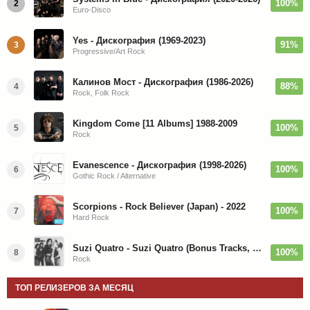
100%
2
Euro-Disco
Yes - Дискография (1969-2023)
91%
3
Progressive/Art Rock
Калинов Мост - Дискография (1986-2026)
88%
4
Rock, Folk Rock
Kingdom Come [11 Albums] 1988-2009
100%
5
Rock
Evanescence - Дискография (1998-2026)
100%
6
Gothic Rock / Alternative
Scorpions - Rock Believer (Japan) - 2022
100%
7
Hard Rock
Suzi Quatro - Suzi Quatro (Bonus Tracks, Remaster) 1973/2022
100%
8
Rock
ТОП РЕЛИЗЕРОВ ЗА МЕСЯЦ