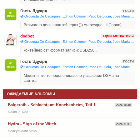
Гость Эдуард
ГОСТИ
💿 Orquesta De Cadaqués, Edmon Colomer, Paco De Lucía, Jose Maria Bandera, Juan Manuel Cañizares 'Joaquín Rodrigo - Concierto De Aranjuez, Isaac Albéniz - Iberia'
Возможно дело в контейнерах ))) Arabesque - II (Japan)...
dsdbot
АДМИНИСТРАТОРЫ
💿 Orquesta De Cadaqués, Edmon Colomer, Paco De Lucía, Jose Maria Bandera, Juan Manuel Cañizares 'Joaquín Rodrigo - Concierto De Aranjuez, Isaac Albéniz - Iberia'
контейнер dsf, формат записи: DSD256...
Гость Эдуард
ГОСТИ
💿 Orquesta De Cadaqués, Edmon Colomer, Paco De Lucía, Jose Maria Bandera, Juan Manuel Cañizares 'Joaquín Rodrigo - Concierto De Aranjuez, Isaac Albéniz - Iberia'
Может я что то недопонимаю но у вас файл DSF а на
сайте...
ОЖИДАЕМЫЕ АЛЬБОМЫ
Balgeroth - Schlacht um Knochenheim, Teil 1
2026-10-30
Death 'n' Roll
Hydra - Sign of the Witch
2026-11-01
Heavy/Doom Metal