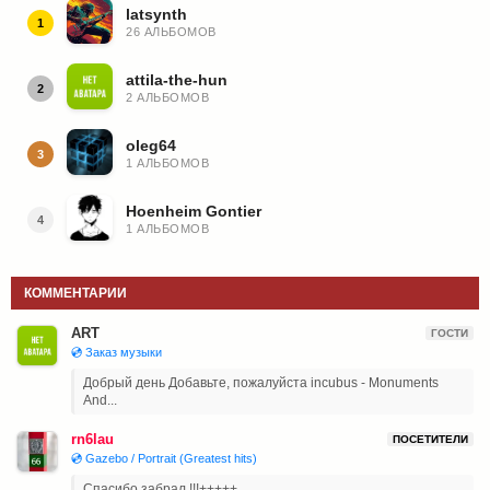
latsynth
1
26 АЛЬБОМОВ
attila-the-hun
2
2 АЛЬБОМОВ
oleg64
3
1 АЛЬБОМОВ
Hoenheim Gontier
4
1 АЛЬБОМОВ
КОММЕНТАРИИ
ART
ГОСТИ
💿 Заказ музыки
Добрый день Добавьте, пожалуйста incubus - Monuments
And...
rn6lau
ПОСЕТИТЕЛИ
💿 Gazebo / Portrait (Greatest hits)
Спасибо забрал !!!+++++...