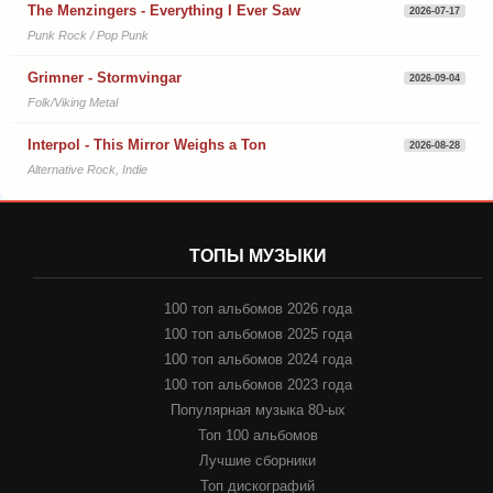
The Menzingers - Everything I Ever Saw
2026-07-17
Punk Rock / Pop Punk
Grimner - Stormvingar
2026-09-04
Folk/Viking Metal
Interpol - This Mirror Weighs a Ton
2026-08-28
Alternative Rock, Indie
ТОПЫ МУЗЫКИ
100 топ альбомов 2026 года
100 топ альбомов 2025 года
100 топ альбомов 2024 года
100 топ альбомов 2023 года
Популярная музыка 80-ых
Топ 100 альбомов
Лучшие сборники
Топ дискографий