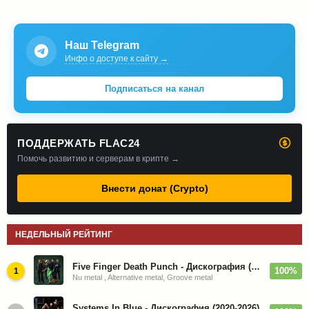
Наш Telegram
Инфо о доступе к сайту →
Подписаться на канал
ПОДДЕРЖАТЬ FLAC24
Помочь развитию и серверам в крипте →
Внести донат (Crypto)
НЕДЕЛЬНЫЙ РЕЙТИНГ
Five Finger Death Punch - Дискография (2008-2026)
100%
1
Nu metal , Alternative metal, Groove metal
Systems In Blue - Дискография (2020-2026)