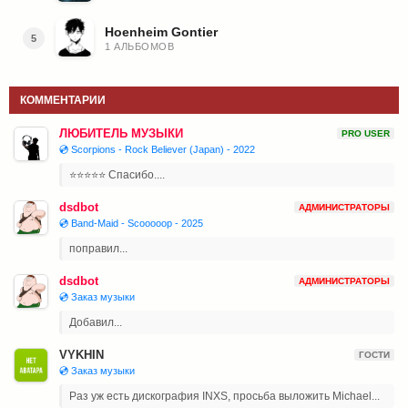
Hoenheim Gontier
5
1 АЛЬБОМОВ
КОММЕНТАРИИ
ЛЮБИТЕЛЬ МУЗЫКИ
PRO USER
💿 Scorpions - Rock Believer (Japan) - 2022
⭐⭐⭐⭐⭐ Спасибо....
dsdbot
АДМИНИСТРАТОРЫ
💿 Band-Maid - Scooooop - 2025
поправил...
dsdbot
АДМИНИСТРАТОРЫ
💿 Заказ музыки
Добавил...
VYKHIN
ГОСТИ
💿 Заказ музыки
Раз уж есть дискография INXS, просьба выложить Michael...