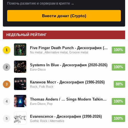
Помочь развитию и серверам в крипте →
Внести донат (Crypto)
НЕДЕЛЬНЫЙ РЕЙТИНГ
Five Finger Death Punch - Дискография (2008-2026)
100%
1
Nu metal , Alternative metal, Groove metal
Systems In Blue - Дискография (2020-2026)
100%
2
Euro-Disco
Калинов Мост - Дискография (1986-2026)
88%
3
Rock, Folk Rock
Thomas Anders / … Sings Modern Talking: The Best hi-res
100%
4
Euro Disco, Pop
Evanescence - Дискография (1998-2026)
100%
5
Gothic Rock / Alternative