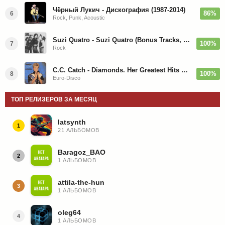
Чёрный Лукич - Дискография (1987-2014)
86%
6
Rock, Punk, Acoustic
Suzi Quatro - Suzi Quatro (Bonus Tracks, Remaster) 1973/2022
100%
7
Rock
C.C. Catch - Diamonds. Her Greatest Hits 1988
100%
8
Euro-Disco
ТОП РЕЛИЗЕРОВ ЗА МЕСЯЦ
latsynth
1
21 АЛЬБОМОВ
Baragoz_BAO
2
1 АЛЬБОМОВ
attila-the-hun
3
1 АЛЬБОМОВ
oleg64
4
1 АЛЬБОМОВ