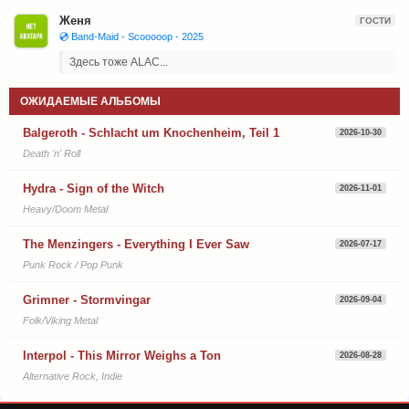
Женя
ГОСТИ
💿 Band-Maid - Scooooop - 2025
Здесь тоже ALAC...
ОЖИДАЕМЫЕ АЛЬБОМЫ
Balgeroth - Schlacht um Knochenheim, Teil 1
2026-10-30
Death 'n' Roll
Hydra - Sign of the Witch
2026-11-01
Heavy/Doom Metal
The Menzingers - Everything I Ever Saw
2026-07-17
Punk Rock / Pop Punk
Grimner - Stormvingar
2026-09-04
Folk/Viking Metal
Interpol - This Mirror Weighs a Ton
2026-08-28
Alternative Rock, Indie