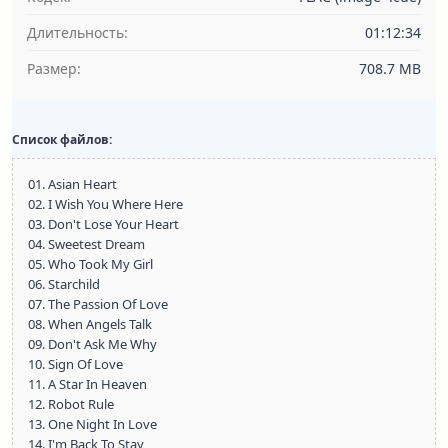
Длительность:
01:12:34
Размер:
708.7 MB
Список файлов:
01. Asian Heart
02. I Wish You Where Here
03. Don't Lose Your Heart
04. Sweetest Dream
05. Who Took My Girl
06. Starchild
07. The Passion Of Love
08. When Angels Talk
09. Don't Ask Me Why
10. Sign Of Love
11. A Star In Heaven
12. Robot Rule
13. One Night In Love
14. I'm Back To Stay