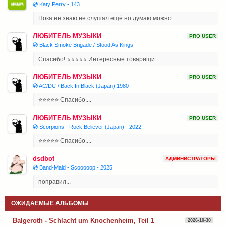
💿 Katy Perry - 143
Пока не знаю не слушал ещё но думаю можно...
ЛЮБИТЕЛЬ МУЗЫКИ
PRO USER
💿 Black Smoke Brigade / Stood As Kings
Спасибо! ⭐⭐⭐⭐⭐ Интересные товарищи....
ЛЮБИТЕЛЬ МУЗЫКИ
PRO USER
💿 AC/DC / Back In Black (Japan) 1980
⭐⭐⭐⭐⭐ Спасибо....
ЛЮБИТЕЛЬ МУЗЫКИ
PRO USER
💿 Scorpions - Rock Believer (Japan) - 2022
⭐⭐⭐⭐⭐ Спасибо....
dsdbot
АДМИНИСТРАТОРЫ
💿 Band-Maid - Scooooop - 2025
поправил...
ОЖИДАЕМЫЕ АЛЬБОМЫ
Balgeroth - Schlacht um Knochenheim, Teil 1
2026-10-30