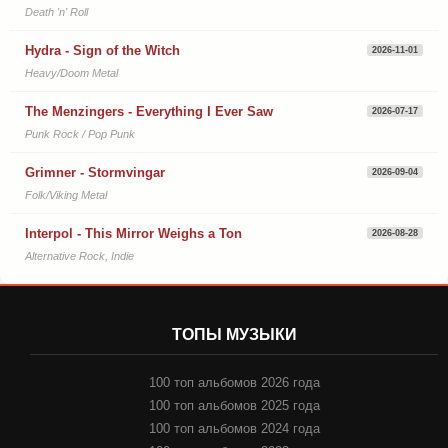
Death 'n' Roll
Hydra - Sign of the Witch
2026-11-01
Heavy/Doom Metal
The Menzingers - Everything I Ever Saw
2026-07-17
Punk Rock / Pop Punk
Grimner - Stormvingar
2026-09-04
Folk/Viking Metal
Interpol - This Mirror Weighs a Ton
2026-08-28
Alternative Rock, Indie
ТОПЫ МУЗЫКИ
100 топ альбомов 2026 года
100 топ альбомов 2025 года
100 топ альбомов 2024 года