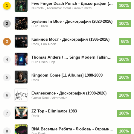
Five Finger Death Punch - Дискография (2008-2026)
100%
1
Nu metal , Alternative metal, Groove metal
Systems In Blue - Дискография (2020-2026)
100%
2
Euro-Disco
Калинов Мост - Дискография (1986-2026)
88%
3
Rock, Folk Rock
Thomas Anders / … Sings Modern Talking: The Best hi-res
100%
4
Euro Disco, Pop
Kingdom Come [11 Albums] 1988-2009
100%
5
Rock
Evanescence - Дискография (1998-2026)
100%
6
Gothic Rock / Alternative
ZZ Top - Eliminator 1983
100%
7
Rock
ВИА Веселые Ребята - Любовь - Огромная Страна - 1974/2026
100%
8
Pop Rock