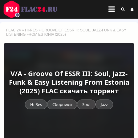
FLAC 24
»
HI-RES
» GROOVE OF ESSR III: SOUL, JAZZ-FUNK & EASY
LISTENING FROM ESTONIA (2025)
V/A - Groove Of ESSR III: Soul, Jazz-
Funk & Easy Listening From Estonia
(2025) FLAC скачать торрент
Hi-Res
Сборники
Soul
Jazz