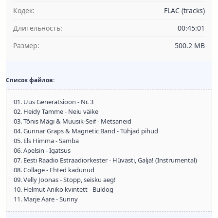
Кодек:
FLAC (tracks)
Длительность:
00:45:01
Размер:
500.2 MB
Список файлов:
01. Uus Generatsioon - Nr. 3
02. Heidy Tamme - Neiu väike
03. Tõnis Mägi & Muusik-Seif - Metsaneid
04. Gunnar Graps & Magnetic Band - Tühjad pihud
05. Els Himma - Samba
06. Apelsin - Igatsus
07. Eesti Raadio Estraadiorkester - Hüvasti, Galja! (Instrumental)
08. Collage - Ehted kadunud
09. Velly Joonas - Stopp, seisku aeg!
10. Helmut Aniko kvintett - Buldog
11. Marje Aare - Sunny