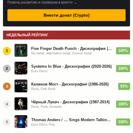
Помочь развитию и серверам в крипте →
Внести донат (Crypto)
НЕДЕЛЬНЫЙ РЕЙТИНГ
Five Finger Death Punch - Дискография (2008-2026)
100%
1
Nu metal , Alternative metal, Groove metal
Systems In Blue - Дискография (2020-2026)
100%
2
Euro-Disco
Калинов Мост - Дискография (1986-2026)
93%
3
Rock, Folk Rock
Чёрный Лукич - Дискография (1987-2014)
100%
4
Rock, Punk, Acoustic
Thomas Anders / … Sings Modern Talking: The Best hi-res
100%
5
Euro Disco, Pop