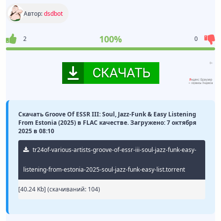
Автор:
dsdbot
100%
2
0
Скачать Groove Of ESSR III: Soul, Jazz-Funk & Easy Listening
From Estonia (2025) в FLAC качестве. Загружено: 7 октября
2025 в 08:10
tr24of-various-artists-groove-of-essr-iii-soul-jazz-funk-easy-
listening-from-estonia-2025-soul-jazz-funk-easy-list.torrent
[40.24 Kb] (cкачиваний: 104)