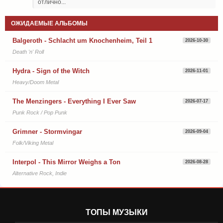
отлично...
ОЖИДАЕМЫЕ АЛЬБОМЫ
Balgeroth - Schlacht um Knochenheim, Teil 1
2026-10-30
Death 'n' Roll
Hydra - Sign of the Witch
2026-11-01
Heavy/Doom Metal
The Menzingers - Everything I Ever Saw
2026-07-17
Punk Rock / Pop Punk
Grimner - Stormvingar
2026-09-04
Folk/Viking Metal
Interpol - This Mirror Weighs a Ton
2026-08-28
Alternative Rock, Indie
ТОПЫ МУЗЫКИ