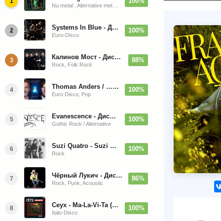
100%
1
Nu metal , Alternative metal, Groove metal
Systems In Blue - Дискография (2020-2026)
100%
2
Euro-Disco
Калинов Мост - Дискография (1986-2026)
88%
3
Rock, Folk Rock
Thomas Anders / … Sings Modern Talking: The Best hi-res
100%
4
Euro Disco, Pop
Evanescence - Дискография (1998-2026)
100%
5
Gothic Rock / Alternative
Suzi Quatro - Suzi Quatro (Bonus Tracks, Remaster) 1973/2022
100%
6
Rock
Чёрный Лукич - Дискография (1987-2014)
86%
7
Rock, Punk, Acoustic
Ceyx - Ma-La-Vi-Ta (12'' Maxi-Single)
100%
8
Italo-Disco