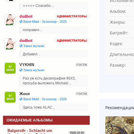
Исполнител
⭐⭐⭐⭐⭐ Спасибо....
Альбом:
dsdbot
АДМИНИСТРАТОРЫ
Жанры:
💿 Band-Maid - Scooooop - 2025
поправил...
Битрейт:
dsdbot
АДМИНИСТРАТОРЫ
Кодек:
💿 Заказ музыки
Длительнос
Добавил...
Размер:
VYKHIN
ГОСТИ
💿 Заказ музыки
Раз уж есть дискография INXS,
просьба выложить Michael...
Женя
ГОСТИ
💿 Band-Maid - Scooooop - 2025
Рекомендаци
Здесь тоже ALAC...
ОЖИДАЕМЫЕ АЛЬБОМЫ
Balgeroth - Schlacht um
2026-10-30