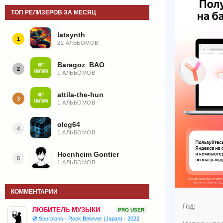
ТОП РЕЛИЗЕРОВ ЗА МЕСЯЦ
latsynth
1
22 АЛЬБОМОВ
Baragoz_BAO
2
1 АЛЬБОМОВ
attila-the-hun
3
1 АЛЬБОМОВ
oleg64
4
1 АЛЬБОМОВ
Hoenheim Gontier
5
1 АЛЬБОМОВ
КОММЕНТАРИИ
Год:
ЛЮБИТЕЛЬ МУЗЫКИ
PRO USER
💿 Scorpions - Rock Believer (Japan) - 2022