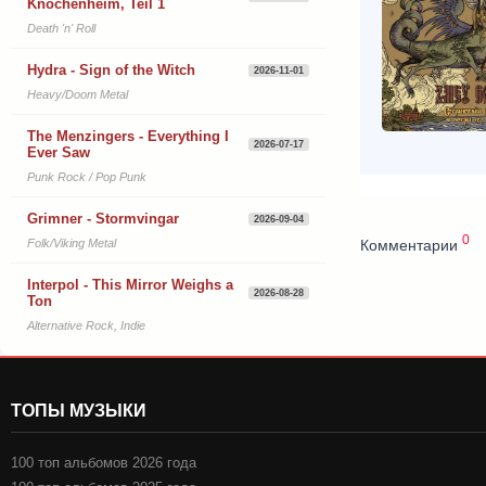
Knochenheim, Teil 1
Death 'n' Roll
Hydra - Sign of the Witch
2026-11-01
Heavy/Doom Metal
The Menzingers - Everything I
2026-07-17
Ever Saw
Punk Rock / Pop Punk
Grimner - Stormvingar
2026-09-04
0
Комментарии
Folk/Viking Metal
Interpol - This Mirror Weighs a
2026-08-28
Ton
Alternative Rock, Indie
ТОПЫ МУЗЫКИ
100 топ альбомов 2026 года