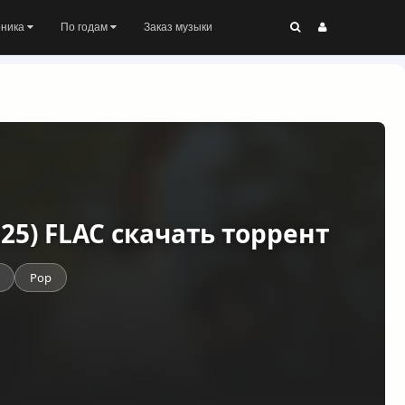
оника
По годам
Заказ музыки
2025) FLAC скачать торрент
Pop