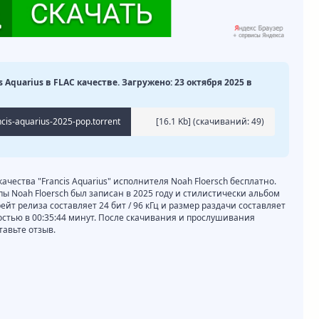
is Aquarius в FLAC качестве. Загружено: 23 октября 2025 в
ncis-aquarius-2025-pop.torrent
[16.1 Kb] (cкачиваний: 49)
качества "Francis Aquarius" исполнителя Noah Floersch бесплатно.
пы Noah Floersch был записан в 2025 году и стилистически альбом
ейт релиза составляет 24 бит / 96 кГц и размер раздачи составляет
остью в 00:35:44 минут. После скачивания и прослушивания
тавьте отзыв.