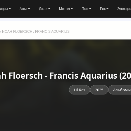
анры
Альт
Джаз
Метал
Поп
Рок
Электр
» NOAH FLOERSCH / FRANCIS AQUARIUS
h Floersch - Francis Aquarius (
Hi-Res
2025
Альбомы