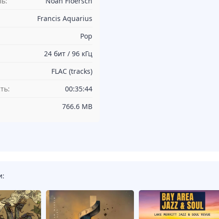
ь:
Noah Floersch
Francis Aquarius
Pop
24 бит / 96 кГц
FLAC (tracks)
ть:
00:35:44
766.6 MB
и: