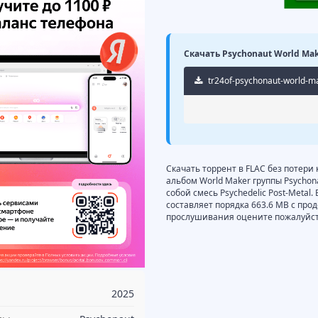
Скачать Psychonaut World Make
tr24of-psychonaut-world-ma
Скачать торрент в FLAC без потери
альбом World Maker группы Psychon
собой смесь Psychedelic Post-Metal.
составляет порядка 663.6 MB с про
прослушивания оцените пожалуйста
2025