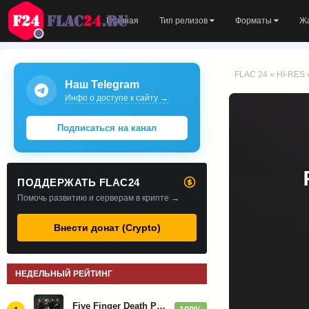
Главная
Тип релизов
Форматы
Ж
FLAC 24
»
HI-RES
Наш Telegram
Инфо о доступе к сайту →
Подписаться на канал
ПОДДЕРЖАТЬ FLAC24
Помочь развитию и серверам в крипте →
Внести донат (Crypto)
НЕДЕЛЬНЫЙ РЕЙТИНГ
Five Finger Death Punch - Дискография (2008-2026)