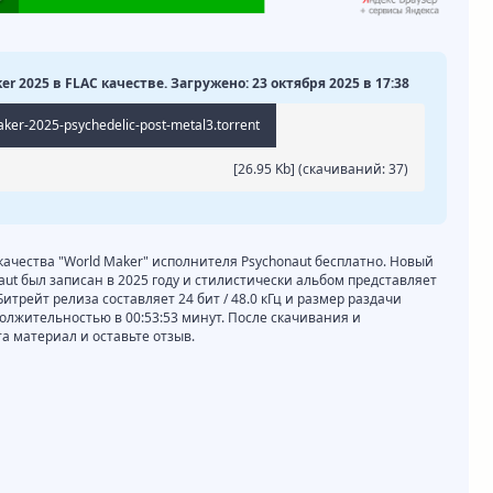
r 2025 в FLAC качестве. Загружено: 23 октября 2025 в 17:38
ker-2025-psychedelic-post-metal3.torrent
[26.95 Kb] (cкачиваний: 37)
 качества "World Maker" исполнителя Psychonaut бесплатно. Новый
aut был записан в 2025 году и стилистически альбом представляет
 Битрейт релиза составляет 24 бит / 48.0 кГц и размер раздачи
должительностью в 00:53:53 минут. После скачивания и
 материал и оставьте отзыв.