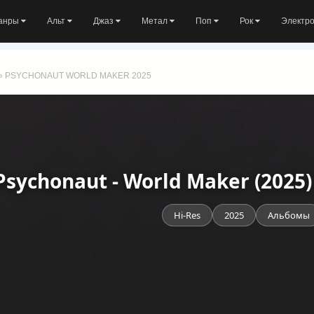
анры
Альт
Джаз
Метал
Поп
Рок
Электр
» PSYCHONAUT WORLD MAKER 2025
Psychonaut - World Maker (2025
Hi-Res
2025
Альбомы