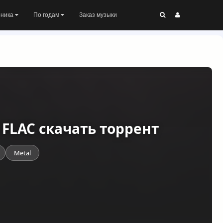
оника
По годам
Заказ музыки
) FLAC скачать торрент
Metal