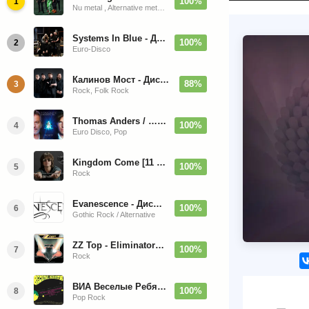
100%
1
Nu metal , Alternative metal, Groove metal
Systems In Blue - Дискография (2020-2026)
100%
2
Euro-Disco
Калинов Мост - Дискография (1986-2026)
88%
3
Rock, Folk Rock
Thomas Anders / … Sings Modern Talking: The Best hi-res
100%
4
Euro Disco, Pop
Kingdom Come [11 Albums] 1988-2009
100%
5
Rock
Evanescence - Дискография (1998-2026)
100%
6
Gothic Rock / Alternative
ZZ Top - Eliminator 1983
100%
7
Rock
ВИА Веселые Ребята - Любовь - Огромная Страна - 1974/2026
100%
8
Pop Rock