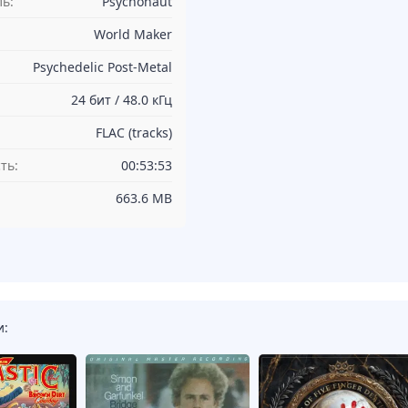
ь:
Psychonaut
World Maker
Psychedelic Post-Metal
24 бит / 48.0 кГц
FLAC (tracks)
ть:
00:53:53
663.6 MB
и: