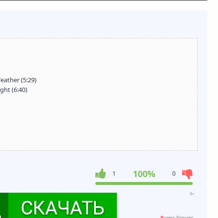
Weather (5:29)
ght (6:40)
100%
1
0