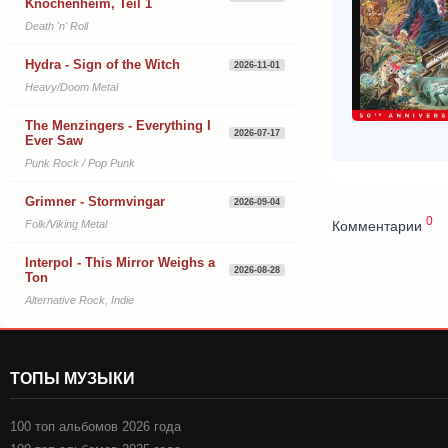
Knochenheim, Teil 1
Death 'n' Roll
Hydra - Sign of the Witch
2026-11-01
Heavy/Doom Metal
The Menzingers - Everything I
2026-07-17
Ever Saw
Punk Rock / Pop Punk
Grimner - Stormvingar
2026-09-04
0
Комментарии
Folk/Viking Metal
Interpol - This Mirror Weighs a
2026-08-28
Ton
Alternative Rock, Indie
ТОПЫ МУЗЫКИ
100 топ альбомов 2026 года