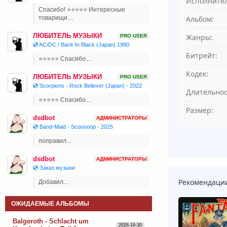
Исполнител
Спасибо! ⭐⭐⭐⭐⭐ Интересные
Альбом:
товарищи....
ЛЮБИТЕЛЬ МУЗЫКИ
Жанры:
PRO USER
💿 AC/DC / Back In Black (Japan) 1980
Битрейт:
⭐⭐⭐⭐⭐ Спасибо....
Кодек:
ЛЮБИТЕЛЬ МУЗЫКИ
PRO USER
💿 Scorpions - Rock Believer (Japan) - 2022
Длительнос
⭐⭐⭐⭐⭐ Спасибо....
Размер:
dsdbot
АДМИНИСТРАТОРЫ
💿 Band-Maid - Scooooop - 2025
поправил...
dsdbot
АДМИНИСТРАТОРЫ
💿 Заказ музыки
Рекомендаци
Добавил...
ОЖИДАЕМЫЕ АЛЬБОМЫ
Balgeroth - Schlacht um
2026-10-30