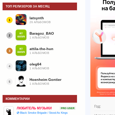
ТОП РЕЛИЗЕРОВ ЗА МЕСЯЦ
latsynth
1
26 АЛЬБОМОВ
Baragoz_BAO
2
1 АЛЬБОМОВ
attila-the-hun
3
1 АЛЬБОМОВ
oleg64
4
1 АЛЬБОМОВ
Hoenheim Gontier
5
1 АЛЬБОМОВ
КОММЕНТАРИИ
Год:
ЛЮБИТЕЛЬ МУЗЫКИ
PRO USER
💿 Black Smoke Brigade / Stood As Kings