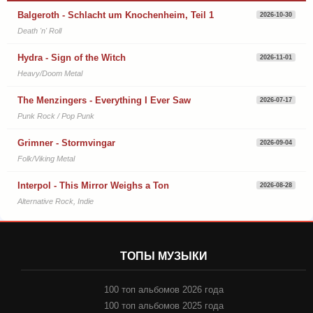
Balgeroth - Schlacht um Knochenheim, Teil 1
2026-10-30
Death 'n' Roll
Hydra - Sign of the Witch
2026-11-01
Heavy/Doom Metal
The Menzingers - Everything I Ever Saw
2026-07-17
Punk Rock / Pop Punk
Grimner - Stormvingar
2026-09-04
Folk/Viking Metal
Interpol - This Mirror Weighs a Ton
2026-08-28
Alternative Rock, Indie
ТОПЫ МУЗЫКИ
100 топ альбомов 2026 года
100 топ альбомов 2025 года