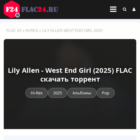
FLAC 24
»
HI-RES
» LILY ALLEN WEST END GIRL 2025
Lily Allen - West End Girl (2025) FLAC
скачать торрент
Hi-Res
2025
Альбомы
Pop