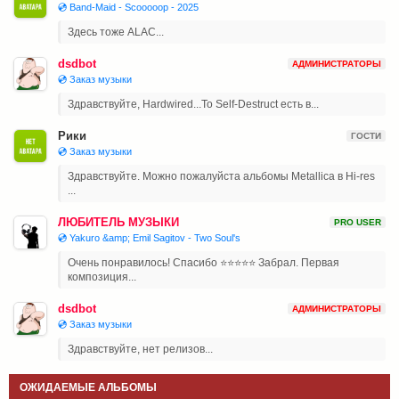
💿 Band-Maid - Scooooop - 2025
Здесь тоже ALAC...
dsdbot
АДМИНИСТРАТОРЫ
💿 Заказ музыки
Здравствуйте, Hardwired...To Self-Destruct есть в...
Рики
ГОСТИ
💿 Заказ музыки
Здравствуйте. Можно пожалуйста альбомы Metallica в Hi-res
...
ЛЮБИТЕЛЬ МУЗЫКИ
PRO USER
💿 Yakuro &amp; Emil Sagitov - Two Soul's
Очень понравилось! Спасибо ⭐⭐⭐⭐⭐ Забрал. Первая
композиция...
dsdbot
АДМИНИСТРАТОРЫ
💿 Заказ музыки
Здравствуйте, нет релизов...
ОЖИДАЕМЫЕ АЛЬБОМЫ