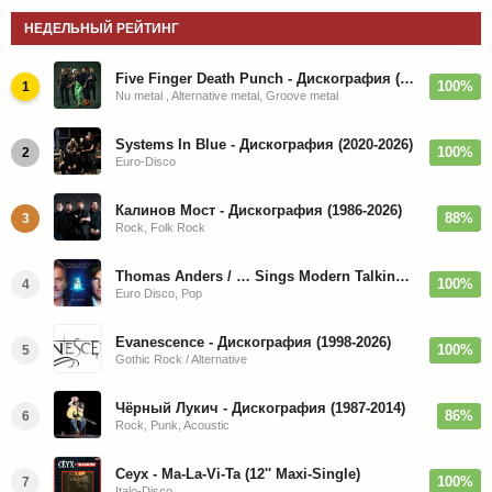
НЕДЕЛЬНЫЙ РЕЙТИНГ
Five Finger Death Punch - Дискография (2008-2026)
100%
1
Nu metal , Alternative metal, Groove metal
Systems In Blue - Дискография (2020-2026)
100%
2
Euro-Disco
Калинов Мост - Дискография (1986-2026)
88%
3
Rock, Folk Rock
Thomas Anders / … Sings Modern Talking: The Best hi-res
100%
4
Euro Disco, Pop
Evanescence - Дискография (1998-2026)
100%
5
Gothic Rock / Alternative
Чёрный Лукич - Дискография (1987-2014)
86%
6
Rock, Punk, Acoustic
Ceyx - Ma-La-Vi-Ta (12'' Maxi-Single)
100%
7
Italo-Disco